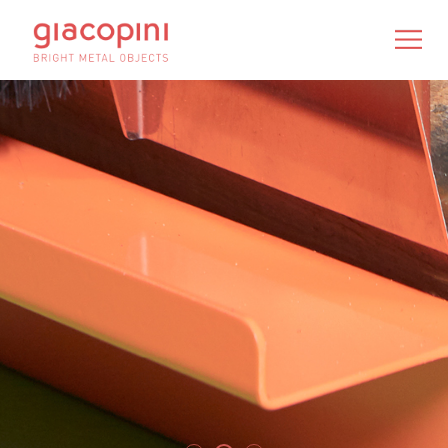
IT
/
EN